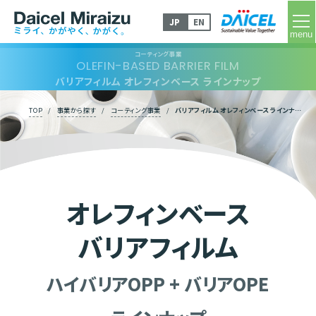
tog
JP
EN
コーティング事業
OLEFIN-BASED BARRIER FILM
バリアフィルム オレフィンベース ラインナップ
TOP
/
事業から探す
/
コーティング事業
/
バリアフィルム オレフィンベース ラインナップ
オレフィンベース
バリアフィルム
ハイバリアOPP + バリアOPE