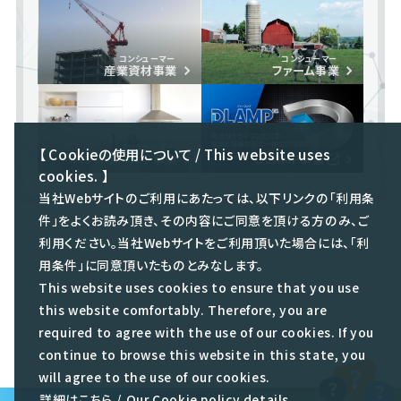
コンシューマー
コンシューマー
産業資材事業
ファーム事業
コンシューマー
【 Cookieの使用について / This website uses
ハウスホールド事業
DLAMP事業
cookies. 】
当社Webサイトのご利用にあたっては、以下リンクの「利用条
件」をよくお読み頂き、その内容にご同意を頂ける方のみ、ご
利用ください。当社Webサイトをご利用頂いた場合には、「利
用条件」に同意頂いたものとみなします。
This website uses cookies to ensure that you use
this website comfortably. Therefore, you are
required to agree with the use of our cookies. If you
continue to browse this website in this state, you
will agree to the use of our cookies.
詳細はこちら
/
Our Cookie policy details