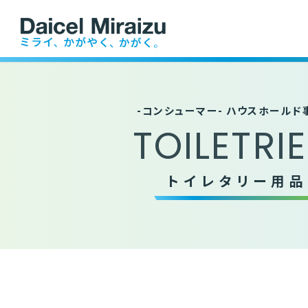
業務内容
ファーム事業
沿革
産業資
医療・医薬
農畜水
-コンシューマー- ハウスホールド
TOILETRI
トイレタリー用