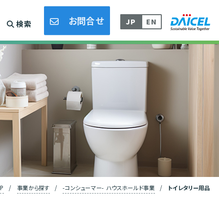
採用情報
DLAMP/熱接着フィルム事業
お問合せ
JP
EN
検索
P
/
事業から探す
/
-コンシューマー- ハウスホールド事業
/
トイレタリー用品