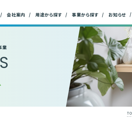
材事業
事業所
ハウスホールド事業
産
会社案内
用途から探す
事業から探す
お知らせ
事業
ES
品
TO