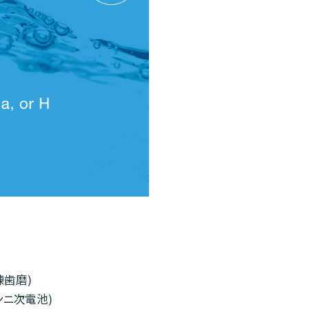
練歯磨)
ンニ次電池)