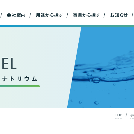
材事業
事業所
ハウスホールド事業
産
会社案内
用途から探す
事業から探す
お知らせ
EL
スナトリウム
TOP
/
事