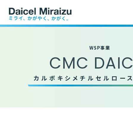
業務内容
ファーム事業
沿革
産業資
医療・医薬
農畜水
WSP事業
CMC DAIC
カルボキシメチルセルロー