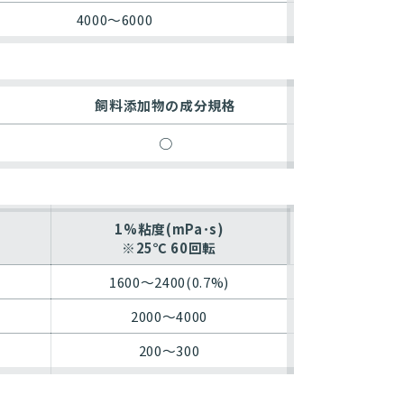
4000〜6000
飼料添加物の成分規格
○
1%粘度(mPa･s)
※25℃ 60回転
1600〜2400(0.7%)
2000〜4000
200〜300