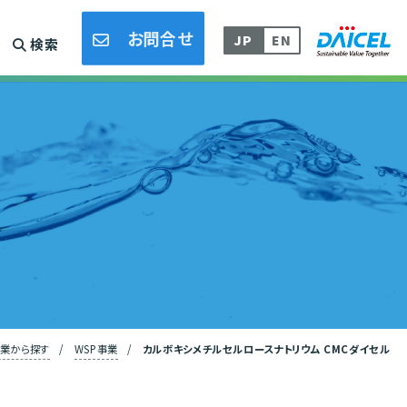
採用情報
DLAMP/熱接着フィルム事業
お問合せ
JP
EN
検索
業から探す
/
WSP事業
/
カルボキシメチルセルロースナトリウム CMCダイセル