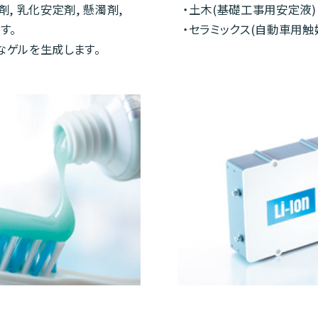
, 乳化安定剤, 懸濁剤,
・土木(基礎工事用安定液)
す。
・セラミックス(自動車用触
なゲルを生成します。