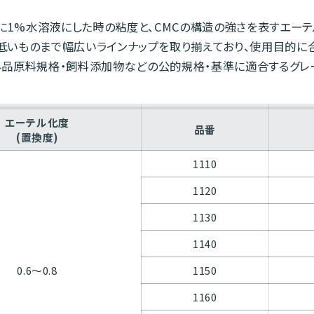
主に1%水溶液にした時の粘度と、CMCの構造の強さを表すエーテ
低いものまで幅広いラインナップを取り揃えており、使用目的に
品原料規格・飼料添加物などの公的規格・基準に適合するグレ
エーテル化度
品番
(置換度)
1110
1120
1130
1140
0.6〜0.8
1150
1160