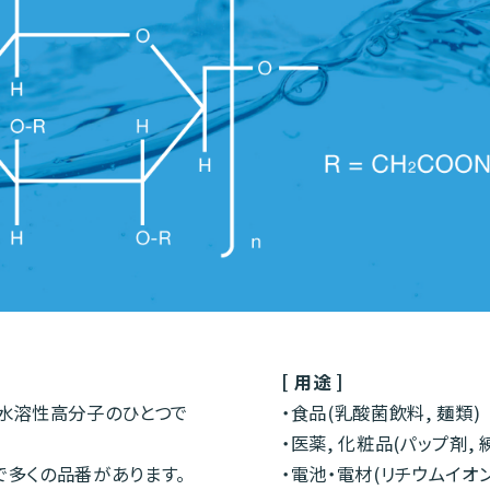
[ 用途 ]
系水溶性高分子のひとつで
・食品(乳酸菌飲料, 麺類)
・医薬, 化粧品(パップ剤, 
で多くの品番があります。
・電池・電材(リチウムイオ