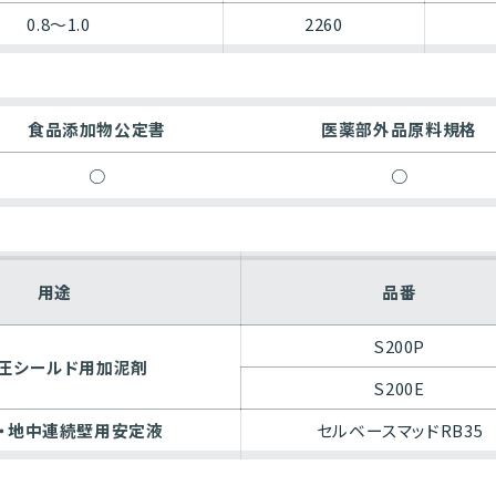
0.8〜1.0
2260
食品添加物公定書
医薬部外品原料規格
○
○
用途
品番
S200P
圧シールド用加泥剤
S200E
・地中連続壁用安定液
セルベースマッドRB35