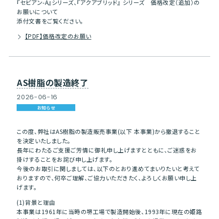
『セビアン-A』シリーズ、『アクアブリッド』 シリーズ 価格改定（追加）の
お願いについて
添付文書をご覧ください。
【PDF】価格改定のお願い
AS樹脂の製造終了
2026
-
06
-
16
お知らせ
この度、弊社はAS樹脂の製造販売事業(以下 本事業)から撤退すること
を決定いたしました。
長年にわたるご支援ご芳情に御礼申し上げますとともに、ご迷惑をお
掛けすることをお詫び申し上げます。
今後のお取引に関しましては、以下のとおり進めてまいりたいと考えて
おりますので、何卒ご理解、ご協力いただきたく、よろしくお願い申し上
げます。
(1)背景と理由
本事業は1961年に当時の堺工場で製造開始後、1993年に現在の姫路