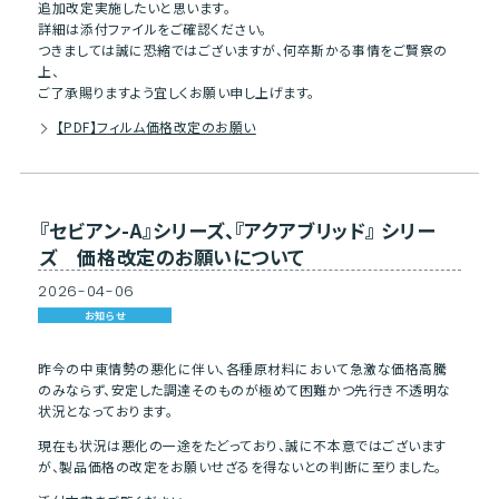
追加改定実施したいと思います。
詳細は添付ファイルをご確認ください。
つきましては誠に恐縮ではございますが、何卒斯かる事情をご賢察の
上、
ご了承賜りますよう宜しくお願い申し上げます。
【PDF】フィルム価格改定のお願い
『セビアン-A』シリーズ、『アクアブリッド』 シリー
ズ 価格改定のお願いについて
2026
-
04
-
06
お知らせ
昨今の中東情勢の悪化に伴い、各種原材料において急激な価格高騰
のみならず、安定した調達そのものが極めて困難かつ先行き不透明な
状況となっております。
現在も状況は悪化の一途をたどっており、誠に不本意ではございます
が、製品価格の改定をお願いせざるを得ないとの判断に至りました。