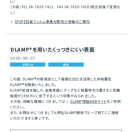
し）
（大阪）TEL 06-7639-7411 FAX 06-7639-7418（統合前後で変更な
し）
【PDF】包装フィルム事業分割及び承継のご案内
DLAMP®を用いたくっつきにくい表面
2026
-
05
-
07
お知らせ
開発
この度、DLAMP®の新用途として複雑な凹凸を活用した非粘着性
DLAMP®を開発いたしました。
DLAMP処理を施した、金属表面にテープなど粘着物を付着すると剥離
強度が10分の1に低下するという効果がみられました。
その他、詳細な情報につきましては
DLAMP特設WEBサイト
をご参照
ください。
また、お問合せにつきましても弊社DLAMP開発グループ宛てにご連絡
いただけますと幸いです。