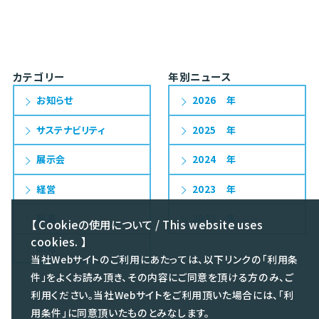
カテゴリー
年別ニュース
お知らせ
2026
サステナビリティ
2025
展示会
2024
経営
2023
製品
2022
【 Cookieの使用について / This website uses
cookies. 】
開発
当社Webサイトのご利用にあたっては、以下リンクの「利用条
件」をよくお読み頂き、その内容にご同意を頂ける方のみ、ご
利用ください。当社Webサイトをご利用頂いた場合には、「利
用条件」に同意頂いたものとみなします。