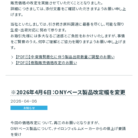
販売価格の改定を実施させていただくこととなりました。
詳細につきましては、添付文書をご確認いただきますようお願い申し上
げます。
当社といたしましては、引き続き原料調達に最善を尽くし、可能な限り
生産・出荷対応に努めて参ります。
お取引先様には多大なるご迷惑とご負担をおかけいたしますが、事情
をご賢察のうえ、何卒ご理解とご協力を賜りますようお願い申し上げま
す。
【PDF①】中東情勢悪化に伴う製品出荷数量ご調整のお願い
【PDF②】樹脂販売価格改定のお願い
※2026年4月6日：ONYベース製品改定幅を変更
2026
-
04
-
06
お知らせ
今回の価格改定について、再三のお願いとなりますが、
ONYベース製品について、ナイロンフィルムメーカーからの値上げ要請
を受け