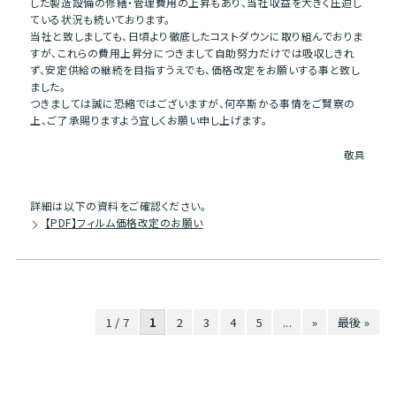
した製造設備の修繕・管理費用の上昇もあり、当社収益を大きく圧迫し
ている状況も続いております。
当社と致しましても、日頃より徹底したコストダウンに取り組んでおりま
すが、これらの費用上昇分につきまして自助努力だけでは吸収しきれ
ず、安定供給の継続を目指すうえでも、価格改定をお願いする事と致し
ました。
つきましては誠に恐縮ではございますが、何卒斯かる事情をご賢察の
上、ご了承賜りますよう宜しくお願い申し上げます。
敬具
詳細は以下の資料をご確認ください。
【PDF】フィルム価格改定のお願い
1 / 7
1
2
3
4
5
...
»
最後 »