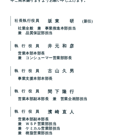
卒ご高承賜りますよう
お願い申し上げます。
坂東 研
社長執行役員
(新任)
社業全般 兼 事業推進本部担当
兼 品質保証部担当
井元和彦
執行役員
営業本部本部長
兼 コンシューマー営業部部長
古山久男
執行役員
事業支援本部本部長
間下隆行
執行役員
営業本部副本部長 兼 営業企画部担当
濱崎直人
執行役員
営業本部副本部長
兼 ＷＳＰ営業部担当
兼 ケミカル営業部担当
兼 樹脂営業部担当