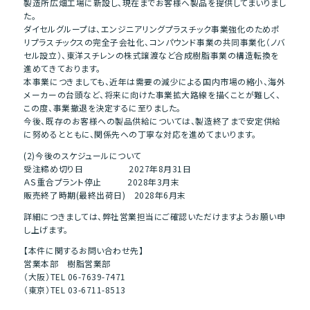
製造所広畑工場に新設し、現在までお客様へ製品を提供してまいりまし
た。
ダイセルグループは、エンジニアリングプラスチック事業強化のためポ
リプラスチックスの完全子会社化、コンパウンド事業の共同事業化（ノバ
セル設立）、東洋スチレンの株式譲渡など合成樹脂事業の構造転換を
進めてきております。
本事業につきましても、近年は需要の減少による国内市場の縮小、海外
メーカーの台頭など、将来に向けた事業拡大路線を描くことが難しく、
この度、事業撤退を決定するに至りました。
今後、既存のお客様への製品供給については、製造終了まで安定供給
に努めるとともに、関係先への丁寧な対応を進めてまいります。
(2)今後のスケジュールについて
受注締め切り日 2027年8月31日
ＡＳ重合プラント停止 2028年3月末
販売終了時期(最終出荷日) 2028年6月末
詳細につきましては、弊社営業担当にご確認いただけますようお願い申
し上げます。
【本件に関するお問い合わせ先】
営業本部 樹脂営業部
（大阪）TEL 06-7639-7471
（東京）TEL 03-6711-8513