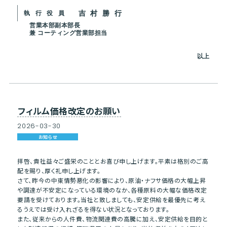
吉村勝行
執行役員
営業本部副本部長
兼 コーティング営業部担当
以上
フィルム価格改定のお願い
2026
-
03
-
30
お知らせ
拝啓、貴社益々ご盛栄のこととお喜び申し上げます。平素は格別のご高
配を賜り、厚く礼申し上げます。
さて、昨今の中東情勢悪化の影響により、原油・ナフサ価格の大幅上昇
や調達が不安定になっている環境のなか、各種原料の大幅な価格改定
要請を受けております。当社と致しましても、安定供給を最優先に考え
るうえでは受け入れざるを得ない状況となっております。
また、従来からの人件費、物流関連費の高騰に加え、安定供給を目的と