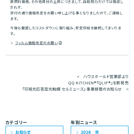
原燃料価格、その他資材の上昇につきまして、自助努力だけでは吸収し
きれず、
添付の通り価格改定をお願い申し上げる事となりましたので、ご連絡し
ます。
今後も徹底したコストダウンに取り組み、安定供給を継続してまいりま
す。
フィルム価格改定のお願い
<
ハウスホールド営業部より
QQ KITCHEN®『QLIP®』を新発売
『可視光応答型光触媒 セルミューズ』 事業移管のお知らせ
>
カテゴリー
年別ニュース
お知らせ
2026