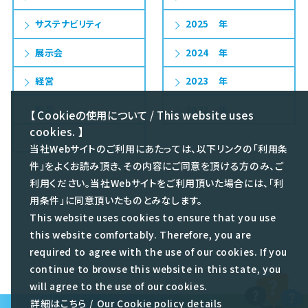
サステナビリティ
2025
展示会
2024
経営
2023
製品
2022
【 Cookieの使用について / This website uses
cookies. 】
開発
当社Webサイトのご利用にあたっては、以下リンクの「利用条
件」をよくお読み頂き、その内容にご同意を頂ける方のみ、ご
利用ください。当社Webサイトをご利用頂いた場合には、「利
用条件」に同意頂いたものとみなします。
This website uses cookies to ensure that you use
this website comfortably. Therefore, you are
required to agree with the use of our cookies. If you
continue to browse this website in this state, you
will agree to the use of our cookies.
詳細はこちら
/
Our Cookie policy details