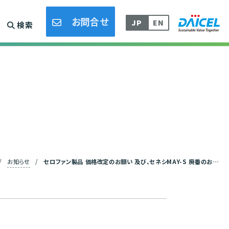
採用情報
DLAMP/熱接着フィルム事業
お問合せ
JP
EN
検索
/
お知らせ
/
セロファン製品 価格改定のお願い 及び、セネシMAY-S 廃番のお知らせ