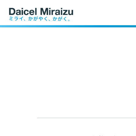
業務内容
ファーム事業
沿革
産業資
医療・医薬
農畜水