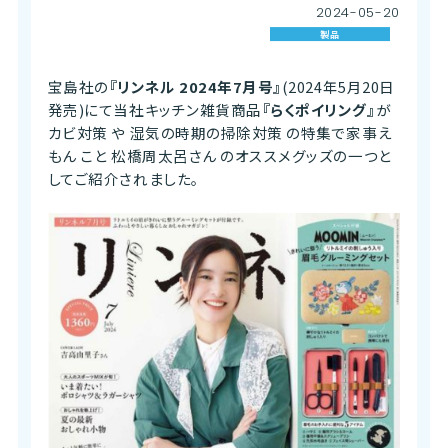
2024
-
05
-
20
製品
宝島社の
『リンネル 2024年7月号』
(2024年5月20日
発売)にて
当社キッチン雑貨商品
『らくポイリング』
が
カビ対策 や 湿気の時期の掃除対策 の特集で
家事え
もん こと 松橋周太呂さん のオススメグッズの一つと
してご紹介されました。