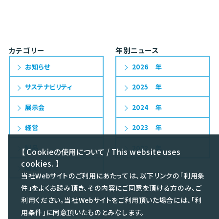
カテゴリー
年別ニュース
お知らせ
2026
サステナビリティ
2025
展示会
2024
経営
2023
製品
2022
【 Cookieの使用について / This website uses
cookies. 】
開発
当社Webサイトのご利用にあたっては、以下リンクの「利用条
件」をよくお読み頂き、その内容にご同意を頂ける方のみ、ご
利用ください。当社Webサイトをご利用頂いた場合には、「利
用条件」に同意頂いたものとみなします。