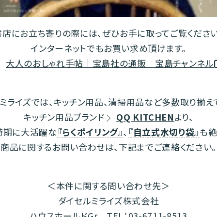
書店にお立ち寄りの際には、ぜひお手に取ってご覧ください
インターネットでもお買い求め頂けます。
大人のおしゃれ手帖｜宝島社の通販 宝島チャンネル
ミライズでは、キッチン用品、清掃用品など多数取り揃え
キッチン用品ブランド
QQ KITCHEN
より、
時期に大活躍な
『らくポイリング』
、
『自立式水切り袋』
も絶
商品に関するお問い合わせは、下記までご連絡ください。
＜本件に関する問い合わせ先＞
ダイセルミライズ株式会社
ハウスホールドGr TEL：03-6711-8513