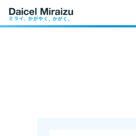
業務内容
ファーム事業
沿革
産業資
医療・医薬
農畜水