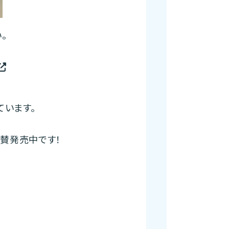
。
ています。
賛発売中です！