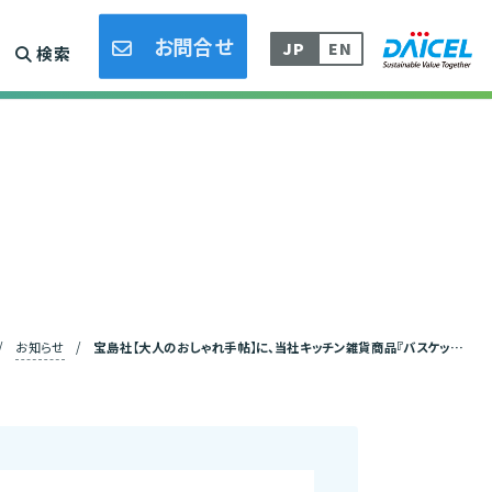
採用情報
DLAMP/熱接着フィルム事業
お問合せ
JP
EN
検索
/
お知らせ
/
宝島社【大人のおしゃれ手帖】に、当社キッチン雑貨商品『バスケットいらず®』が掲載されました。